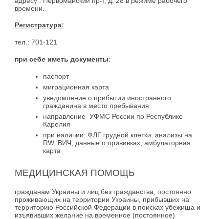
адресу : Первомайский пр-т, д. 28 в режиме рабочего
времени.
Регистратура:
тел.: 701-121
при себе иметь документы:
паспорт
миграционная карта
уведомление о прибытии иностранного
гражданина в место пребывания
направление УФМС России по Республике
Карелия
при наличии: ФЛГ грудной клетки; анализы на
RW, ВИЧ; данные о прививках; амбулаторная
карта
МЕДИЦИНСКАЯ ПОМОЩЬ
гражданам Украины и лиц без гражданства, постоянно
проживающих на территории Украины, прибывших на
территорию Российской Федерации в поисках убежища и
изъявивших желание на временное (постоянное)