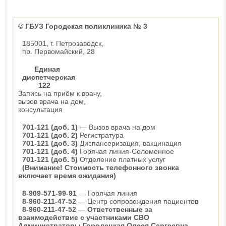
© ГБУЗ Городская поликлиника № 3
185001, г. Петрозаводск,
пр. Первомайский, 28
Единая
диспетчерская
122
Запись на приём к врачу,
вызов врача на дом,
консультация
701-121 (доб. 1)
— Вызов врача на дом
701-121 (доб. 2)
Регистратура
701-121 (доб. 3)
Диспансеризация, вакцинация
701-121 (доб. 4)
Горячая линия-Соломенное
701-121 (доб. 5)
Отделение платных услуг
(Внимание! Стоимость телефонного звонка
включает время ожидания)
8-909-571-99-91
— Горячая линия
8-960-211-47-52
— Центр сопровождения пациентов
8-960-211-47-52
—
Ответственные за
взаимодействие с участниками СВО
Администраторы Городецкая Олеся Сергеевна,