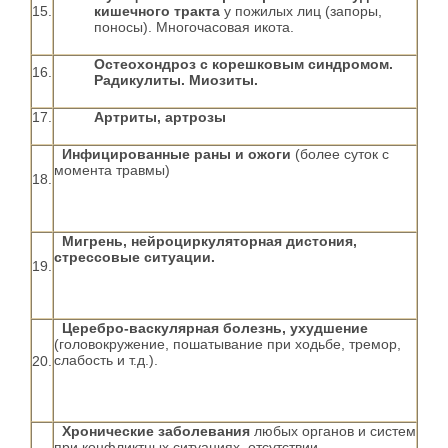
15.
кишечного тракта
у пожилых лиц (запоры,
поносы). Многочасовая икота.
Остеохондроз с корешковым синдромом.
16.
Радикулиты. Миозиты.
17.
Артриты, артрозы
Инфицированные раны и ожоги
(более суток с
момента травмы)
18.
Мигрень, нейроциркуляторная дистония,
стрессовые ситуации.
19.
Церебро-васкулярная болезнь, ухудшение
(головокружение, пошатывание при ходьбе, тремор,
слабость и т.д.).
20.
Хронические заболевания
любых органов и систем
при конфликтных ситуациях, отсутствии