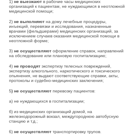
1)
не выезжают
в рабочие часы медицинских
организаций к пациентам, не нуждающимся в неотложной
медицинской помощи;
2)
не выполняют
на дому лечебные процедуры,
инъекций, перевязки и исследования, назначенные
врачами (фельдшерами) медицинских организаций, за
исключением случаев оказания медицинской помощи в
неотложной форме;
3)
не осуществляют
оформление справок, направлений
на обследование или плановую госпитализацию;
4)
не проводят
экспертизу телесных повреждений,
экспертизу алкогольного, наркотического и токсического
опьянения, не выдают соответствующие справки, акты,
протоколы и судебно-медицинских заключения;
5
) не осуществляют
перевозку пациентов:
а) не нуждающихся в госпитализации;
б) из медицинских организаций домой, на
железнодорожный вокзал, междугороднюю автобусную
станцию и т.д.;
6)
не осуществляют
транспортировку трупов.