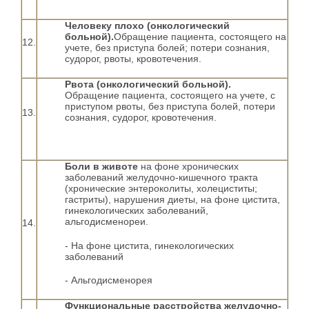
Человеку плохо (онкологический
больной).
Обращение пациента, состоящего на
12.
учете, без приступа болей; потери сознания,
судорог, рвоты, кровотечения.
Рвота (онкологический больной).
Обращение пациента, состоящего на учете, с
приступом рвоты, без приступа болей, потери
13.
сознания, судорог, кровотечения.
Боли в животе
на фоне хронических
заболеваний желудочно-кишечного тракта
(хронические энтероколиты, холециститы;
гастриты), нарушения диеты, на фоне цистита,
гинекологических заболеваний,
альгодисменореи.
14.
- На фоне цистита, гинекологических
заболеваний
- Альгодисменорея
Функциональные расстройства желудочно-