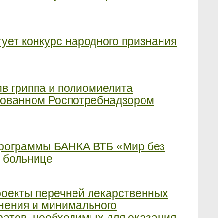
ует конкурс народного признания
в гриппа и полиомиелита
зованном Роспотребнадзором
 программы БАНКА ВТБ «Мир без
й больнице
роекты перечней лекарственных
нения и минимального
атов, необходимых для оказания