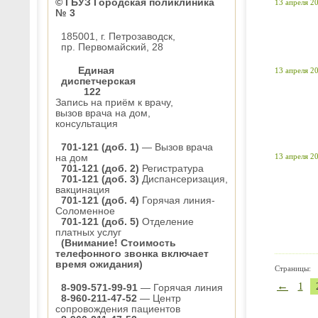
© ГБУЗ Городская поликлиника
13 апреля 20
№ 3
185001, г. Петрозаводск,
пр. Первомайский, 28
Единая
13 апреля 20
диспетчерская
122
Запись на приём к врачу,
вызов врача на дом,
консультация
701-121 (доб. 1)
— Вызов врача
13 апреля 20
на дом
701-121 (доб. 2)
Регистратура
701-121 (доб. 3)
Диспансеризация,
вакцинация
701-121 (доб. 4)
Горячая линия-
Соломенное
701-121 (доб. 5)
Отделение
платных услуг
(Внимание! Стоимость
телефонного звонка включает
время ожидания)
Страницы:
←
1
8-909-571-99-91
— Горячая линия
8-960-211-47-52
— Центр
сопровождения пациентов