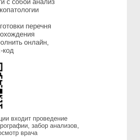
и с собой анализ
нкопатологии
готовки перечня
рохождения
олнить онлайн,
-код
ции входит проведение
рографии, забор анализов,
осмотр врача