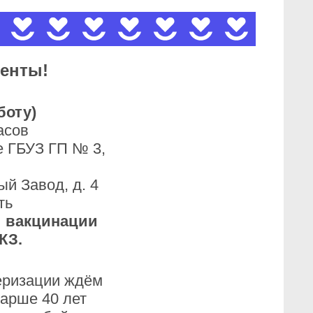
енты!
боту)
асов
е ГБУЗ ГП № 3,
й Завод, д. 4
ть
и вакцинации
КЗ.
еризации ждём
арше 40 лет