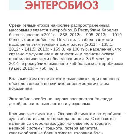
Среди гельминтозов наиболее распространённым,
массовым является энтеробиоз. В Республике Карелия
было выявлено в 2011г. – 868, 2012г. – 905. 2013г. – 1019
больных энтеробиозом. Показатель заболеваемости
населения этим гельминтозом растет (2011г. - 135,1;
2012г. - 141,5; 2013г. - 159,9, на 100 тыс. населения), что
связано с улучшением диагностики и полноты охвата
профилактическими обследованиями. За 9 месяцев
2014г. в республике выявлено 759 больных энтеробиозом
(9 мес.2013г. – 750 чел.).
Больные этим гельминтозом выявляются при плановых
обследованиях и по клинико-эпидемиологическим
показаниям.
Энтеробиоз особенно широко распространён среди
детей, но часто выявляется и у взрослых.
Клинические симптомы. Основной симптом энтеробиоза –
зуд в области заднего прохода по ночам. Отмечаются
явления со стороны желудочно-кишечного тракта и
нервной системы: тошнота, потеря аппетита,
схваткообразные боли в животе, головная боль,