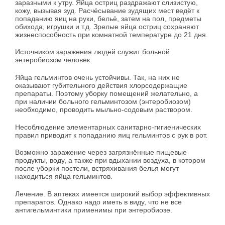
заразными к утру. Яйца остриц раздражают слизистую,
кожу, вызывая зуд. Расчёсывание зудящих мест ведёт к
попаданию яиц на руки, бельё, затем на пол, предметы
обихода, игрушки и т.д. Зрелые яйца остриц сохраняют
жизнеспособность при комнатной температуре до 21 дня.
Источником заражения людей служит больной
энтеробиозом человек.
Яйца гельминтов очень устойчивы. Так, на них не
оказывают губительного действия хлорсодержащие
препараты. Поэтому уборку помещений желательно, а
при наличии больного гельминтозом (энтеробиозом)
необходимо, проводить мыльно-содовым раствором.
Несоблюдение элементарных санитарно-гигиенических
правил приводит к попаданию яиц гельминтов с рук в рот.
Возможно заражение через загрязнённые пищевые
продукты, воду, а также при вдыхании воздуха, в котором
после уборки постели, встряхивания белья могут
находиться яйца гельминтов.
Лечение. В аптеках имеется широкий выбор эффективных
препаратов. Однако надо иметь в виду, что не все
антигельминтики применимы при энтеробиозе.