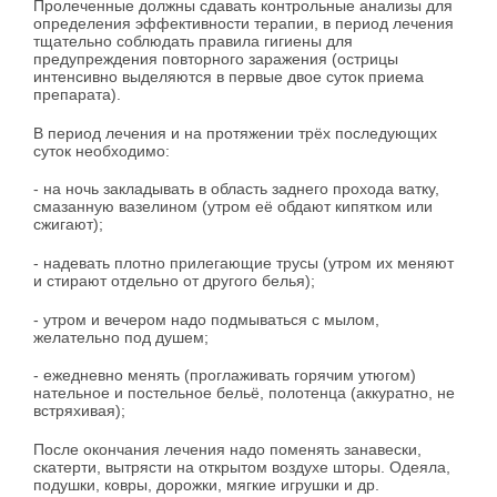
Пролеченные должны сдавать контрольные анализы для
определения эффективности терапии, в период лечения
тщательно соблюдать правила гигиены для
предупреждения повторного заражения (острицы
интенсивно выделяются в первые двое суток приема
препарата).
В период лечения и на протяжении трёх последующих
суток необходимо:
- на ночь закладывать в область заднего прохода ватку,
смазанную вазелином (утром её обдают кипятком или
сжигают);
- надевать плотно прилегающие трусы (утром их меняют
и стирают отдельно от другого белья);
- утром и вечером надо подмываться с мылом,
желательно под душем;
- ежедневно менять (проглаживать горячим утюгом)
нательное и постельное бельё, полотенца (аккуратно, не
встряхивая);
После окончания лечения надо поменять занавески,
скатерти, вытрясти на открытом воздухе шторы. Одеяла,
подушки, ковры, дорожки, мягкие игрушки и др.