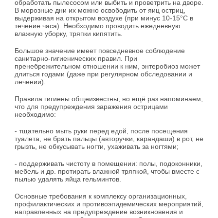
обработать пылесосом или выбить и проветрить на дворе.
В морозные дни их можно освободить от яиц остриц,
выдерживая на открытом воздухе (при минус 10-15°С в
течение часа). Необходимо проводить ежедневную
влажную уборку, тряпки кипятить.
Большое значение имеет повседневное соблюдение
санитарно-гигиенических правил. При
пренебрежительном отношении к ним, энтеробиоз может
длиться годами (даже при регулярном обследовании и
лечении).
Правила гигиены общеизвестны, но ещё раз напоминаем,
что для предупреждения заражения острицами
необходимо:
- тщательно мыть руки перед едой, после посещения
туалета, не брать пальцы (авторучки, карандаши) в рот, не
грызть, не обкусывать ногти, ухаживать за ногтями;
- поддерживать чистоту в помещении: полы, подоконники,
мебель и др. протирать влажной тряпкой, чтобы вместе с
пылью удалять яйца гельминтов.
Основные требования к комплексу организационных,
профилактических и противоэпидемических мероприятий,
направленных на предупреждение возникновения и