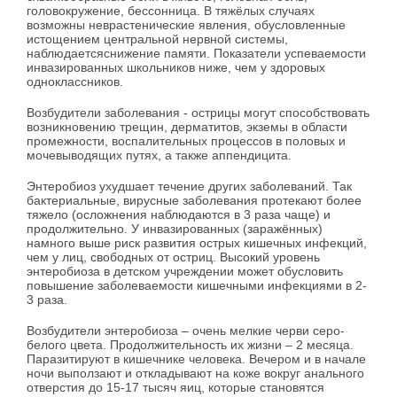
головокружение, бессонница. В тяжёлых случаях
возможны неврастенические явления, обусловленные
истощением центральной нервной системы,
наблюдаетсяснижение памяти. Показатели успеваемости
инвазированных школьников ниже, чем у здоровых
одноклассников.
Возбудители заболевания - острицы могут способствовать
возникновению трещин, дерматитов, экземы в области
промежности, воспалительных процессов в половых и
мочевыводящих путях, а также аппендицита.
Энтеробиоз ухудшает течение других заболеваний. Так
бактериальные, вирусные заболевания протекают более
тяжело (осложнения наблюдаются в 3 раза чаще) и
продолжительно. У инвазированных (заражённых)
намного выше риск развития острых кишечных инфекций,
чем у лиц, свободных от остриц. Высокий уровень
энтеробиоза в детском учреждении может обусловить
повышение заболеваемости кишечными инфекциями в 2-
3 раза.
Возбудители энтеробиоза – очень мелкие черви серо-
белого цвета. Продолжительность их жизни – 2 месяца.
Паразитируют в кишечнике человека. Вечером и в начале
ночи выползают и откладывают на коже вокруг анального
отверстия до 15-17 тысяч яиц, которые становятся