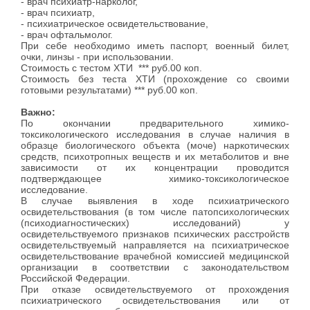
- врач психиатр-нарколог,
- врач психиатр,
- психиатрическое освидетельствование,
- врач офтальмолог.
При себе необходимо иметь паспорт, военный билет,
очки, линзы - при использовании.
Стоимость с тестом ХТИ *** руб.00 коп.
Стоимость без теста ХТИ (прохождение со своими
готовыми результатами) *** руб.00 коп.
Важно:
По окончании предварительного химико-
токсикологического исследования в случае наличия в
образце биологического объекта (моче) наркотических
средств, психотропных веществ и их метаболитов и вне
зависимости от их концентрации проводится
подтверждающее химико-токсикологическое
исследование.
В случае выявления в ходе психиатрического
освидетельствования (в том числе патопсихологических
(психодиагностических) исследований) у
освидетельствуемого признаков психических расстройств
освидетельствуемый направляется на психиатрическое
освидетельствование врачебной комиссией медицинской
организации в соответствии с законодательством
Российской Федерации.
При отказе освидетельствуемого от прохождения
психиатрического освидетельствования или от