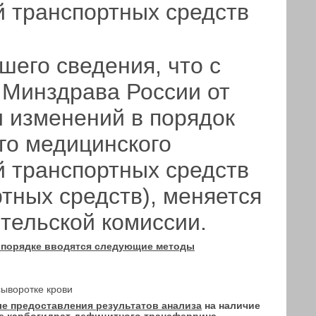
й транспортных средств
его сведения, что с
у Минздрава России от
и изменений в порядок
го медицинского
й транспортных средств
ртных средств),
меняется
тельской комиссии.
м порядке вводятся следующие методы
сыворотке крови
ле предоставления результатов анализа
на наличие