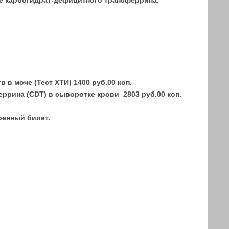
ие карбогидрат-дефицитного трансферрина.
в моче (Тест ХТИ) 1400 руб.00 коп.
ррина (CDT) в сыворотке крови 2803 руб.00 коп.
оенный билет.