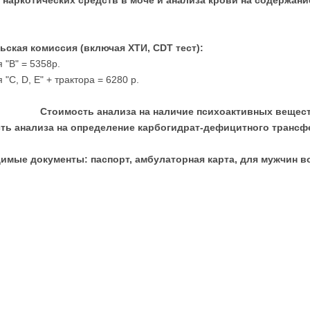
наркотических средств в моче и анализа крови на содержан
ьская комиссия (включая ХТИ, CDT
тест):
 "В" = 5358р.
 "С, D, E" + трактора = 6280 р.
Стоимость анализа на наличие психоактивных веществ 
ть анализа на определение карбогидрат-дефицитного трансфе
имые документы: паспорт, амбулаторная карта, для мужчин в