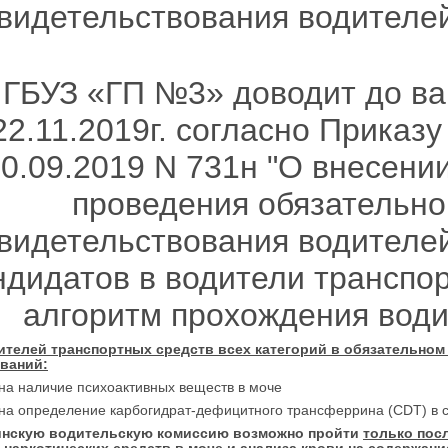
видетельствования водителе
ГБУЗ «ГП №3» доводит до ваш
22.11.2019г. согласно Приказ
0.09.2019 N 731н "О внесени
проведения обязательно
видетельствования водителе
ндидатов в водители транспо
алгоритм прохождения води
ителей транспортных средств всех категорий в обязательно
ваний:
 на наличие психоактивных веществ в моче
 на определение карбогидрат-дефицитного трансферрина (CDT) в 
нскую водительскую комиссию возможно пройти
только пос