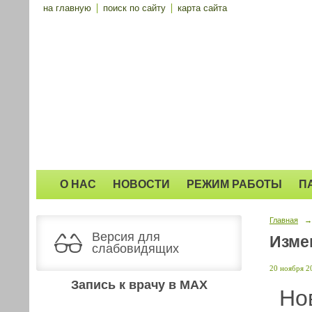
на главную
поиск по сайту
карта сайта
О НАС
НОВОСТИ
РЕЖИМ РАБОТЫ
П
Главная
→
Версия для
Изме
слабовидящих
20 ноября 20
Запись к врачу в MAX
Но