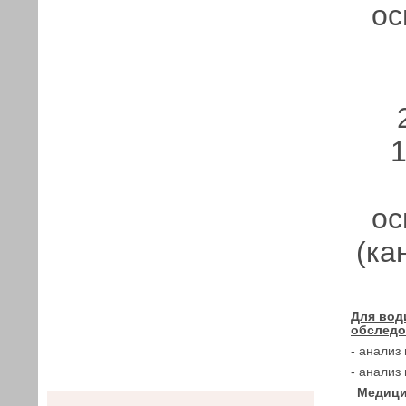
ос
1
ос
(ка
Для вод
обследо
- анализ
- анализ
Медици