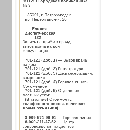
© ГБУЗ Городская поликлиника
№ 3
185001, г. Петрозаводск,
пр. Первомайский, 28
Единая
диспетчерская
122
Запись на приём к врачу,
вызов врача на дом,
консультация
701-121 (доб. 1)
— Вызов врача
на дом
701-121 (доб. 2)
Регистратура
701-121 (доб. 3)
Диспансеризация,
вакцинация
701-121 (доб. 4)
Горячая линия-
Соломенное
701-121 (доб. 5)
Отделение
платных услуг
(Внимание! Стоимость
телефонного звонка включает
время ожидания)
8-909-571-99-91
— Горячая линия
8-960-211-47-52
— Центр
сопровождения пациентов