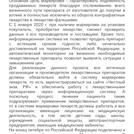
Основная цель маркировки - гарантировать подлинность
продаваемых лекарств благодаря отслеживанию всего
жизненного пути препарата от изготовителя до покупки в
аптеке и полностью исключить из оборота контрафактные
лекарства и лекарства-фальшивки.
С 1 января 2020 г. при наличии маркировки на упаковке
покупатель, приобретая лекарство, сможет проверить
данные о его производителе и поставщике. Кроме того,
информационная система не позволит продать препарат
с истекшим сроком годности, либо нелегально
доставленный на территорию Российской Федерации, а
автоматический мониторинг на жизненно необходимые
лекарственные препараты позволит выявлять ситуации с
завышением цен.
Для реализации данного проекта все аптечные
организации и производители лекарственных препаратов
должны обязательно войти в систему маркировки
лекарств, то есть зарегистрироваться на сайте «Честный
знак. РФ» и обеспечить работу с лекарственными
препаратами через информационную систему. А
поскольку процесс лечения пациента также
подразумевает применение лекарственных препаратов,
то в системе маркировки лекарств должны работать и все
организации, имеющие лицензию на медицинскую
деятельность, в том числе детские сады, школы,
учреждения социальной защиты, автотранспортные
предприятия, имеющие медицинские кабинеты.
На конец октября по Российской Федерации подключено к