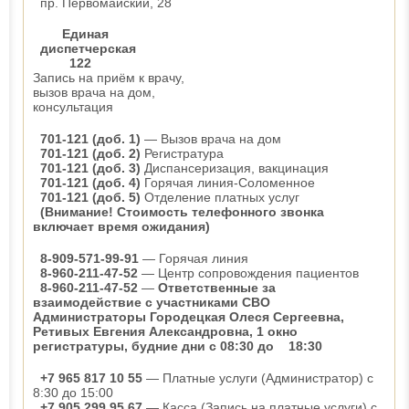
пр. Первомайский, 28
Единая
диспетчерская
122
Запись на приём к врачу,
вызов врача на дом,
консультация
701-121 (доб. 1)
— Вызов врача на дом
701-121 (доб. 2)
Регистратура
701-121 (доб. 3)
Диспансеризация, вакцинация
701-121 (доб. 4)
Горячая линия-Соломенное
701-121 (доб. 5)
Отделение платных услуг
(Внимание! Стоимость телефонного звонка
включает время ожидания)
8-909-571-99-91
— Горячая линия
8-960-211-47-52
— Центр сопровождения пациентов
8-960-211-47-52
—
Ответственные за
взаимодействие с участниками СВО
Администраторы Городецкая Олеся Сергеевна,
Ретивых Евгения Александровна, 1 окно
регистратуры, будние дни с 08:30 до 18:30
+7 965 817 10 55
— Платные услуги (Администратор) с
8:30 до 15:00
+7 905 299 95 67
— Касса (Запись на платные услуги) с