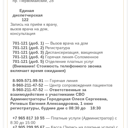
пр. Первомайский, 28
Единая
диспетчерская
122
Запись на приём к врачу,
вызов врача на дом,
консультация
701-121 (доб. 1)
— Вызов врача на дом
701-121 (доб. 2)
Регистратура
701-121 (доб. 3)
Диспансеризация, вакцинация
701-121 (доб. 4)
Горячая линия-Соломенное
701-121 (доб. 5)
Отделение платных услуг
(Внимание! Стоимость телефонного звонка
включает время ожидания)
8-909-571-99-91
— Горячая линия
8-960-211-47-52
— Центр сопровождения пациентов
8-960-211-47-52
—
Ответственные за
взаимодействие с участниками СВО
Администраторы Городецкая Олеся Сергеевна,
Ретивых Евгения Александровна, 1 окно
регистратуры, будние дни с 08:30 до 18:30
+7 965 817 10 55
— Платные услуги (Администратор) с
8:30 до 15:00
+7 905 299 95 67
— Касса (Запись на платные услуги) с