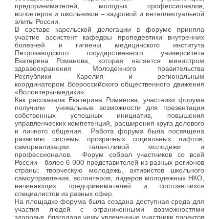
предпринимателей, молодых профессионалов,
волонтеров и школьников – кадровой и интеллектуальной
элиты России.
В составе карельской делегации в форуме приняла
участие
ассистент кафедры пропедевтики внутренних
болезней и гигиены медицинского института
Петрозаводского государственного университета
Екатерина Романова, которая является министром
здравоохранения Молодежного правительства
Республики Карелия и региональным
координатором
Всероссийского общественного движения
«Волонтеры-медики».
Как рассказала Екатерина Романова, участники форума
получили уникальные возможности для презентации
собственных успешных инициатив, повышения
управленческих компетенций, расширения круга делового
и личного общения. Работа форума была посвящена
развитию системы прозрачных социальных лифтов,
самореализации талантливой молодежи и
профессионалов.
Форум собрал участников со всей
России - более 6 000 представителей из разных регионов
страны: творческую молодежь, активистов школьного
самоуправления, волонтеров, лидеров молодежных НКО,
начинающих предпринимателей и состоявшихся
специалистов из разных сфер.
На площадке форума была создана доступная среда для
участия людей с ограниченными возможностями
здоровья, благодаря чему увлеченные участники проектов